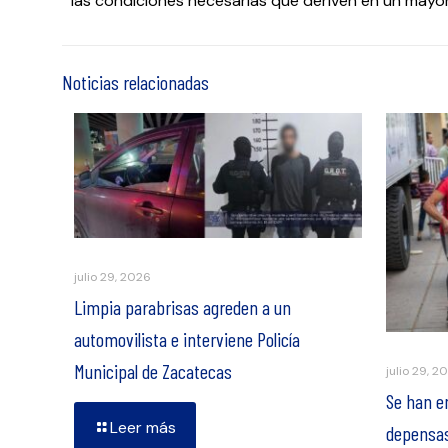
las condiciones necesarias que deriven en un mayor
Noticias relacionadas
julio 29, 2026
Limpia parabrisas agreden a un
automovilista e interviene Policía
Municipal de Zacatecas
julio 29, 2
Se han e
Leer más
depensas