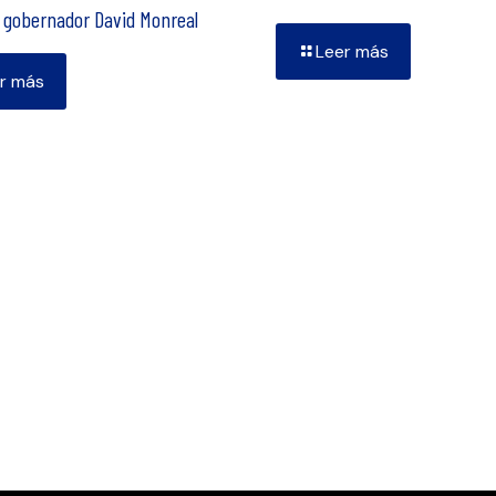
l gobernador David Monreal
Leer más
r más