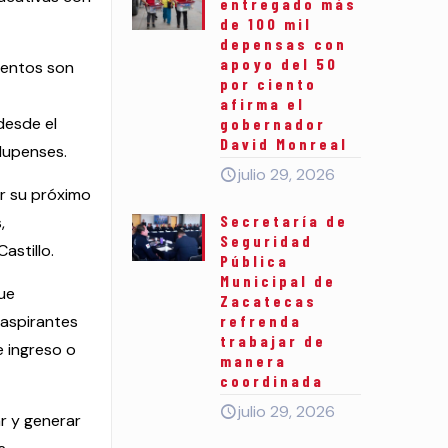
entregado más
de 100 mil
depensas con
apoyo del 50
eventos son
por ciento
afirma el
desde el
gobernador
David Monreal
lupenses.
julio 29, 2026
ir su próximo
Secretaría de
,
Seguridad
astillo.
Pública
Municipal de
ue
Zacatecas
 aspirantes
refrenda
trabajar de
e ingreso o
manera
coordinada
julio 29, 2026
r y generar