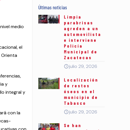
Últimas noticias
Limpia
parabrisas
 nivel medio
agreden a un
automovilista
e interviene
Policía
acional, el
Municipal de
 Orienta
Zacatecas
julio 29, 2026
nferencias,
Localización
ia y
de restos
óseos en el
o integral y
municipio de
Tabasco
julio 29, 2026
ará con la
ecas-
Se han
ducativas con