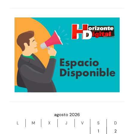
agosto 2026
L
M
X
J
V
S
D
1
2