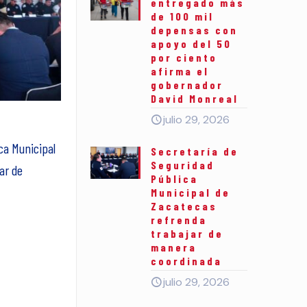
entregado más
de 100 mil
depensas con
apoyo del 50
por ciento
afirma el
gobernador
David Monreal
julio 29, 2026
ca Municipal
Secretaría de
Seguridad
ar de
Pública
Municipal de
Zacatecas
refrenda
trabajar de
manera
coordinada
julio 29, 2026