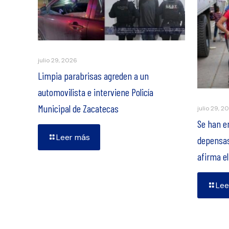
julio 29, 2026
Limpia parabrisas agreden a un
automovilista e interviene Policía
Municipal de Zacatecas
julio 29, 2
Se han e
Leer más
depensas
afirma e
Lee