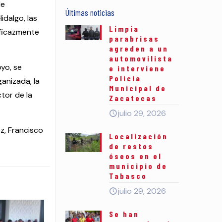
de
Últimas noticias
idalgo, las
Limpia
eficazmente
parabrisas
agreden a un
automovilista
oyo, se
e interviene
Policía
ganizada, la
Municipal de
ctor de la
Zacatecas
julio 29, 2026
z, Francisco
Localización
de restos
óseos en el
municipio de
Tabasco
julio 29, 2026
Se han