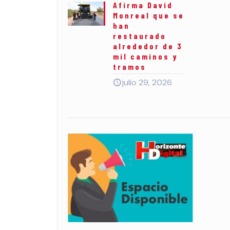
Afirma David
Monreal que se
han
restaurado
alrededor de 3
mil caminos y
tramos
julio 29, 2026