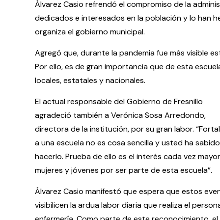
Álvarez Casio refrendó el compromiso de la adminis
dedicados e interesados en la población y lo han 
organiza el gobierno municipal.
Agregó que, durante la pandemia fue más visible es
Por ello, es de gran importancia que de esta escue
locales, estatales y nacionales.
El actual responsable del Gobierno de Fresnillo
agradeció también a Verónica Sosa Arredondo,
directora de la institución, por su gran labor. “Forta
a una escuela no es cosa sencilla y usted ha sabid
hacerlo. Prueba de ello es el interés cada vez mayo
mujeres y jóvenes por ser parte de esta escuela”.
Álvarez Casio manifestó que espera que estos eve
visibilicen la ardua labor diaria que realiza el person
enfermería. Como parte de este reconocimiento, el