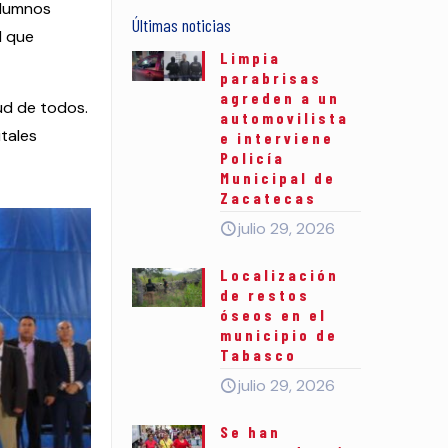
alumnos
Últimas noticias
d que
Limpia
parabrisas
agreden a un
ud de todos.
automovilista
tales
e interviene
Policía
Municipal de
Zacatecas
julio 29, 2026
Localización
de restos
óseos en el
municipio de
Tabasco
julio 29, 2026
Se han