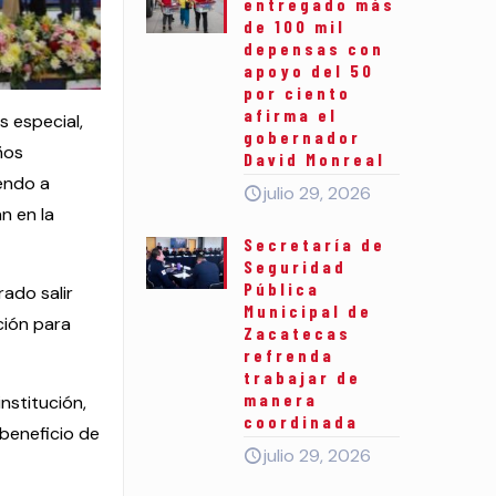
entregado más
de 100 mil
depensas con
apoyo del 50
por ciento
afirma el
s especial,
gobernador
ños
David Monreal
iendo a
julio 29, 2026
n en la
Secretaría de
Seguridad
Pública
rado salir
Municipal de
ción para
Zacatecas
refrenda
trabajar de
manera
nstitución,
coordinada
beneficio de
julio 29, 2026