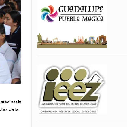
versario de
stas de la