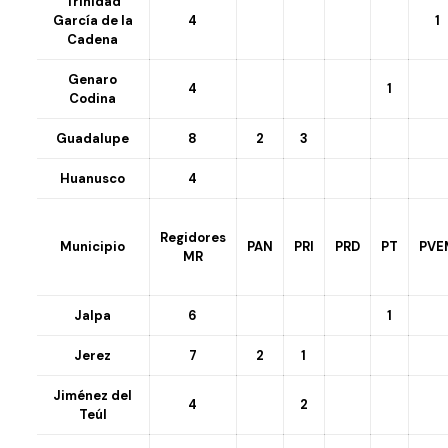
Trinidad
García de la
4
1
Cadena
Genaro
4
1
Codina
Guadalupe
8
2
3
Huanusco
4
Regidores
Municipio
PAN
PRI
PRD
PT
PVE
MR
Jalpa
6
1
Jerez
7
2
1
Jiménez del
4
2
Teúl