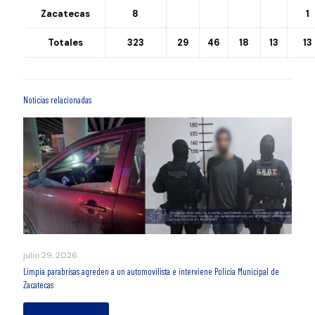
Zacatecas
8
1
Totales
323
29
46
18
13
13
Noticias relacionadas
julio 29, 2026
Limpia parabrisas agreden a un automovilista e interviene Policía Municipal de
Zacatecas