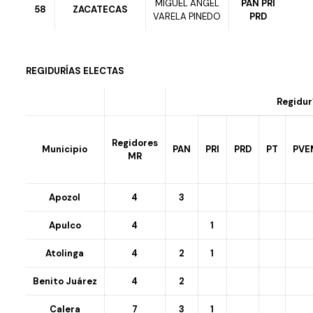
MIGUEL ÁNGEL
PAN PRI
58
ZACATECAS
VARELA PINEDO
PRD
REGIDURÍAS ELECTAS
Regidur
Regidores
Municipio
PAN
PRI
PRD
PT
PVE
MR
Apozol
4
3
Apulco
4
1
Atolinga
4
2
1
Benito Juárez
4
2
Calera
7
3
1