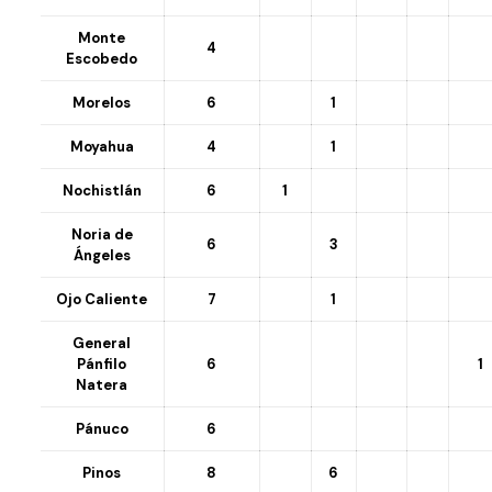
Monte
4
Escobedo
Morelos
6
1
Moyahua
4
1
Nochistlán
6
1
Noria de
6
3
Ángeles
Ojo Caliente
7
1
General
Pánfilo
6
1
Natera
Pánuco
6
Pinos
8
6