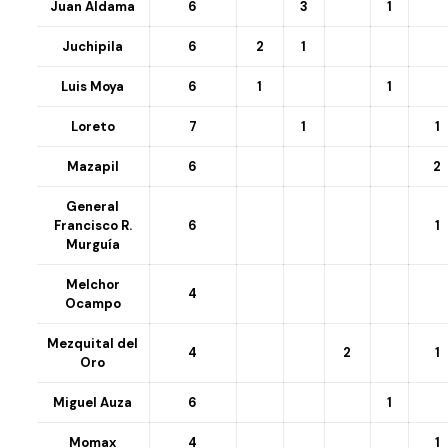
Juan Aldama
6
3
1
Juchipila
6
2
1
Luis Moya
6
1
1
Loreto
7
1
1
Mazapil
6
2
General
Francisco R.
6
1
Murguía
Melchor
4
Ocampo
Mezquital del
4
2
1
Oro
Miguel Auza
6
1
Momax
4
1