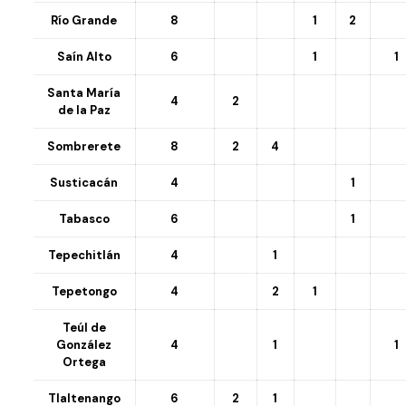
Río Grande
8
1
2
Saín Alto
6
1
1
Santa María
4
2
de la Paz
Sombrerete
8
2
4
Susticacán
4
1
Tabasco
6
1
Tepechitlán
4
1
Tepetongo
4
2
1
Teúl de
González
4
1
1
Ortega
Tlaltenango
6
2
1