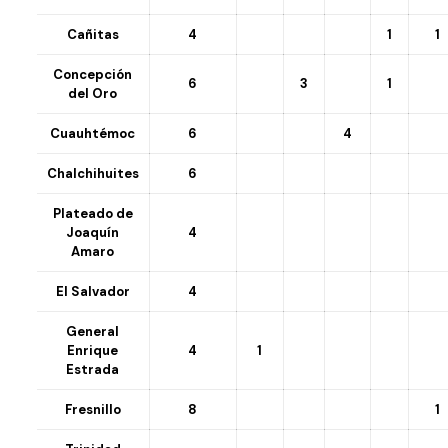
Cañitas
4
1
1
Concepción
6
3
1
del Oro
Cuauhtémoc
6
4
Chalchihuites
6
Plateado de
Joaquín
4
Amaro
El Salvador
4
General
Enrique
4
1
Estrada
Fresnillo
8
1