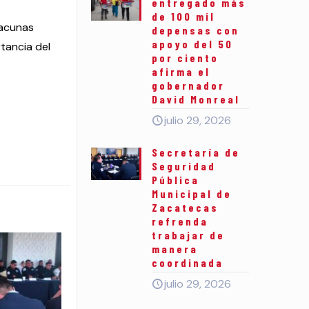
entregado más
de 100 mil
vacunas
depensas con
apoyo del 50
tancia del
por ciento
afirma el
gobernador
David Monreal
julio 29, 2026
Secretaría de
Seguridad
Pública
Municipal de
Zacatecas
refrenda
trabajar de
manera
coordinada
julio 29, 2026