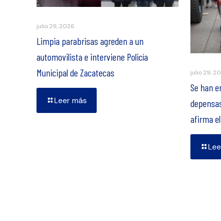
julio 29, 2026
Limpia parabrisas agreden a un
automovilista e interviene Policía
Municipal de Zacatecas
julio 29, 2
Se han e
Leer más
depensas
afirma e
Lee