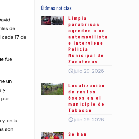
Últimas noticias
Limpia
David
parabrisas
iles de
agreden a un
automovilista
l cada 17 de
e interviene
Policía
Municipal de
ue fue
Zacatecas
julio 29, 2026
ene un
Localización
s y
de restos
óseos en el
, por
municipio de
Tabasco
julio 29, 2026
y, en la
as son
Se han