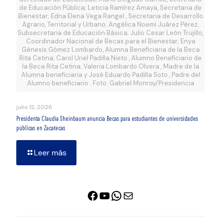
de Educación Pública; Leticia Ramírez Amaya, Secretaria de
Bienestar; Edna Elena Vega Rangel , Secretaria de Desarrollo
Agrario, Territorial y Urbano; Angélica Noemí Juárez Pérez,
Subsecretaria de Educación Básica; Julio Cesar León Trujillo,
Coordinador Nacional de Becas para el Bienestar; Enya
Génesis Gómez Lombardo, Alumna Beneficiaria de la Beca
Rita Cetina; Carol Uriel Padilla Nieto , Alumno Beneficiario de
la Beca Rita Cetina; Valeria Lombardo Olvera , Madre de la
Alumna beneficiaria y José Eduardo Padilla Soto , Padre del
Alumno beneficiario . Foto: Gabriel Monroy/Presidencia
julio 12, 2026
Presidenta Claudia Sheinbaum anuncia Becas para estudiantes de universidades
públicas en Zacatecas
Leer más
Facebook
YouTube
WhatsApp
Correo electrónico