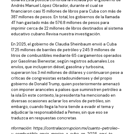
Andrés Manuel López Obrador, durante el cual se
financiaron casi 15 millones de libros para Cuba con más de
387 millones de pesos. En total, los gobiernos de la llamada
4T han gastado más de 576.8 millones de pesos para
imprimir cerca de 22 millones de libros destinados al sistema
educativo cubano.Revisa nuestra investigación.
En 2025, el gobierno de Claudia Sheinbaum envió a Cuba
17.25 millones de barriles de petróleo y 245.9 millones de
litros de combustibles mediante 65 cargamentos operados
por Gasolinas Bienestar, según registros aduanales.Los
envíos, que incluyeron diésel, gasolina y turbosina,
superaron los 3 mil millones de dólares y continuaron pese a
críticas de congresistas estadounidenses y del propio
gobierno de Donald Trump, quien posteriormente amenazó
con imponer aranceles a países que suministren petróleo a
la isla.En este contexto, la presidenta ha mencionado en
diversas ocasiones aclarar los envíos de petróleo, sin
embargo, cuando llega la hora tiende a evadir el tema y
adjudicar la responsabilidad a Pemex, sin que eso se
traduzca en respuestas concretas.
nformación: https://contralacorrupcion.mx/cuanto-petroleo-
y-combustible-envio-mexico-a-cuba-en-2025-aqui-te-