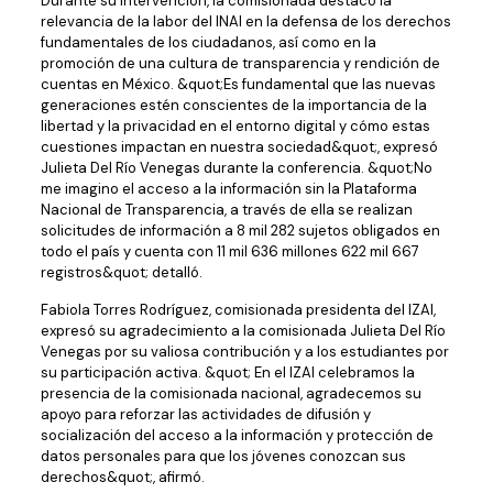
Durante su intervención, la comisionada destacó la
relevancia de la labor del INAI en la defensa de los derechos
fundamentales de los ciudadanos, así como en la
promoción de una cultura de transparencia y rendición de
cuentas en México. &quot;Es fundamental que las nuevas
generaciones estén conscientes de la importancia de la
libertad y la privacidad en el entorno digital y cómo estas
cuestiones impactan en nuestra sociedad&quot;, expresó
Julieta Del Río Venegas durante la conferencia. &quot;No
me imagino el acceso a la información sin la Plataforma
Nacional de Transparencia, a través de ella se realizan
solicitudes de información a 8 mil 282 sujetos obligados en
todo el país y cuenta con 11 mil 636 millones 622 mil 667
registros&quot; detalló.
Fabiola Torres Rodríguez, comisionada presidenta del IZAI,
expresó su agradecimiento a la comisionada Julieta Del Río
Venegas por su valiosa contribución y a los estudiantes por
su participación activa. &quot; En el IZAI celebramos la
presencia de la comisionada nacional, agradecemos su
apoyo para reforzar las actividades de difusión y
socialización del acceso a la información y protección de
datos personales para que los jóvenes conozcan sus
derechos&quot;, afirmó.