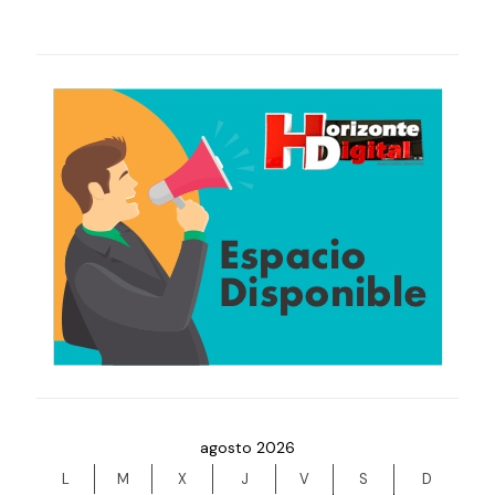
agosto 2026
L
M
X
J
V
S
D