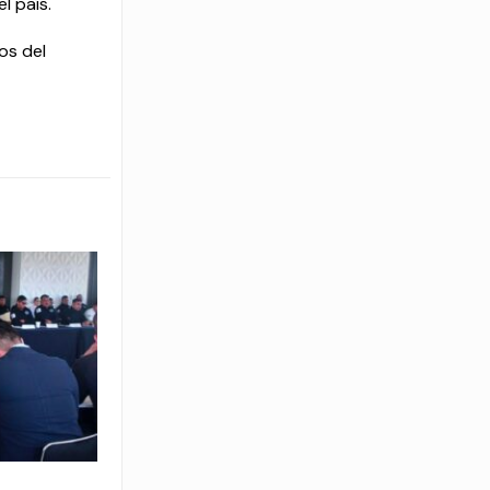
l país.
os del