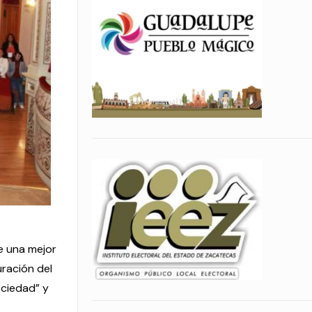
e una mejor
uración del
ociedad” y