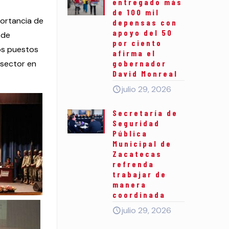
entregado más
de 100 mil
portancia de
depensas con
apoyo del 50
 de
por ciento
los puestos
afirma el
 sector en
gobernador
David Monreal
julio 29, 2026
Secretaría de
Seguridad
Pública
Municipal de
Zacatecas
refrenda
trabajar de
manera
coordinada
julio 29, 2026