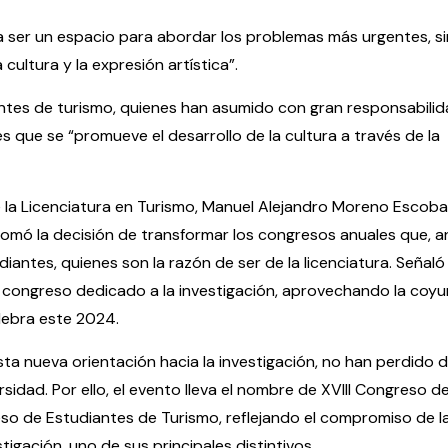
a ser un espacio para abordar los problemas más urgentes, s
ultura y la expresión artística”.
ntes de turismo, quienes han asumido con gran responsabilid
es que se “promueve el desarrollo de la cultura a través de la
de la Licenciatura en Turismo, Manuel Alejandro Moreno Escob
omó la decisión de transformar los congresos anuales que, a
antes, quienes son la razón de ser de la licenciatura. Señaló
n congreso dedicado a la investigación, aprovechando la coyu
elebra este 2024.
ta nueva orientación hacia la investigación, no han perdido d
rsidad. Por ello, el evento lleva el nombre de XVIII Congreso d
eso de Estudiantes de Turismo, reflejando el compromiso de l
igación, uno de sus principales distintivos.