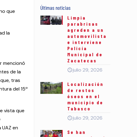
Últimas noticias
ino que
Limpia
parabrisas
agreden a un
ad la
automovilista
e interviene
Policía
Municipal de
Zacatecas
ar mencionó
julio 29, 2026
ntes de la
 que, tras
Localización
ntura del 15º
de restos
óseos en el
municipio de
Tabasco
e vista que
julio 29, 2026
e
a UAZ en
Se han