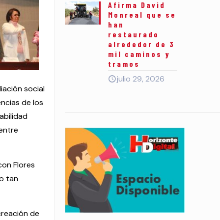
Afirma David
Monreal que se
han
restaurado
alrededor de 3
mil caminos y
tramos
julio 29, 2026
iación social
encias de los
abilidad
 entre
con Flores
o tan
creación de