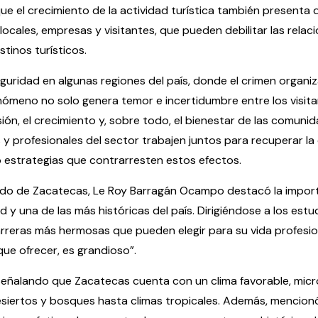
e el crecimiento de la actividad turística también presenta d
cales, empresas y visitantes, que pueden debilitar las relac
stinos turísticos.
seguridad en algunas regiones del país, donde el crimen organi
enómeno no solo genera temor e incertidumbre entre los visita
ón, el crecimiento y, sobre todo, el bienestar de las comuni
s y profesionales del sector trabajen juntos para recuperar la
do estrategias que contrarresten estos efectos.
stado de Zacatecas, Le Roy Barragán Ocampo destacó la import
y una de las más históricas del país. Dirigiéndose a los estu
rreras más hermosas que pueden elegir para su vida profesion
ue ofrecer, es grandioso”.
señalando que Zacatecas cuenta con un clima favorable, micr
esiertos y bosques hasta climas tropicales. Además, mencionó