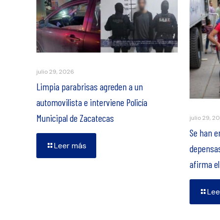
julio 29, 2026
Limpia parabrisas agreden a un
automovilista e interviene Policía
Municipal de Zacatecas
julio 29, 2
Se han e
Leer más
depensas
afirma e
Lee