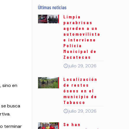
Últimas noticias
Limpia
parabrisas
agreden a un
automovilista
e interviene
Policía
Municipal de
Zacatecas
julio 29, 2026
Localización
de restos
, sino en
óseos en el
municipio de
Tabasco
, se busca
julio 29, 2026
rtiva.
Se han
to terminar