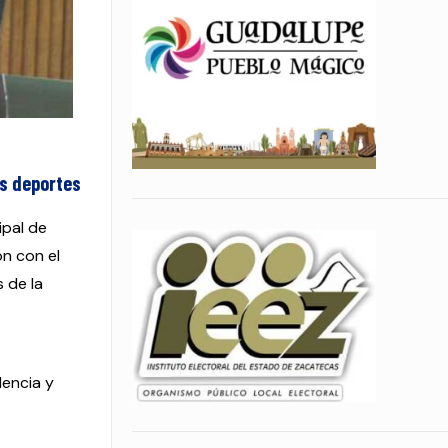
os deportes
ipal de
ón con el
 de la
lencia y