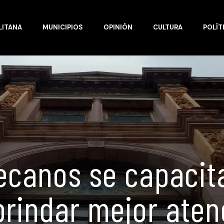
LITANA
MUNICIPIOS
OPINIÓN
CULTURA
POLÍT
ecanos se capacit
brindar mejor aten