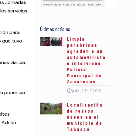
ras Jornadas
los servicios
Últimas noticias
ción para
Limpia
o que tuvo
parabrisas
agreden a un
automovilista
enas García,
e interviene
Policía
Municipal de
Zacatecas
julio 29, 2026
su ponencia
Localización
de restos
ultos
óseos en el
r Adrián
municipio de
Tabasco