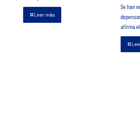
Se han e
Leer más
depensas
afirma e
Lee