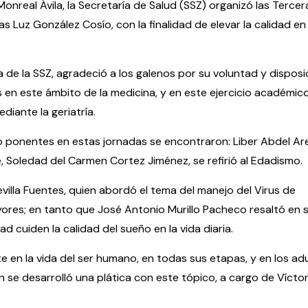
real Ávila, la Secretaría de Salud (SSZ) organizó las Terce
s Luz González Cosío, con la finalidad de elevar la calidad en 
de la SSZ, agradeció a los galenos por su voluntad y disposi
 en este ámbito de la medicina, y en este ejercicio académic
diante la geriatría.
o ponentes en estas jornadas se encontraron: Liber Abdel Ar
, Soledad del Carmen Cortez Jiménez, se refirió al Edadismo.
villa Fuentes, quien abordó el tema del manejo del Virus de
yores; en tanto que José Antonio Murillo Pacheco resaltó en 
d cuiden la calidad del sueño en la vida diaria.
te en la vida del ser humano, en todas sus etapas, y en los ad
 se desarrolló una plática con este tópico, a cargo de Vícto