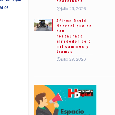
coordinada
ar de
julio 29, 2026
Afirma David
Monreal que se
han
restaurado
alrededor de 3
mil caminos y
tramos
julio 29, 2026