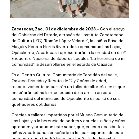
Zacatecas, Zac., 01 de diciembre de 2023.-
Con el apoyo
del Gobierno del Estado, a través del Instituto Zacatecano
de Cultura (IZC) “Ramón López Velarde”, las niñas Briseida
Magali y Renata Flores Rivera, de la comunidad Las Lajas,
Ojocaliente, Zacatecas, representarán a la entidad en el 5º
Encuentro Nacional de Saberes Locales “La herencia de mi
comunidad”, a desarrollarse en el estado de Oaxaca.
En el Centro Cultural Comunitario de Teotitlán del Valle,
Oaxaca, Briseida y Renata, de 12 y 7 años de edad,
respectivamente, impartirán un taller de alfarería, en el que
enseñarán cómo la recolección de la arcilla en esta
comunidad del municipio de Ojocaliente es parte de sus
quehaceres cotidianos.
Gracias a talleres impartidos por el Museo Comunitario de
Las Lajas y a la herencia de padres y abuelos, niñas y niños
aprenden y practican este saber, que, en esta ocasión, las
niñas zacatecanas enseñarán a los participantes de este
encuentro, que tendrá lugar los días 2 y 3 de diciembre.