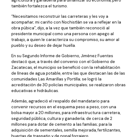
agricultura y ganadería para dinamizar su economía, pero
también fortalezca el turismo.
“Necesitamos reconstruir las carreteras y les voy a
acompañar; mi cariño con Nochistlán se va a reflejar en la
obra púbica”, dijo, a la vez que también reconoció al
presidente municipal como una persona con apego al
trabajo, a quien le caracteriza su compromiso, su amor al
pueblo y su deseo de dejar huella.
En su Segundo Informe de Gobierno, Jiménez Fuentes
destacó que, a través del convenio con el Gobierno de
Zacatecas, el municipio se benefició con la rehabilitación
de líneas de agua potable, entre las que destacan las de las
comunidades Las Amarillas y Portilla; se logró la
acreditación de 30 policías municipales; se realizaron obras
educativas e hidráulicas.
Además, agradeció el respaldo del mandatario para
convenir recursos en el esquema peso a peso, con una
bolsa mayor a 20 millones, para infraestructura carretera,
seguridad pública, cultura y ganadería; de cerca de 2
millones para dotar de cemento a las familias; para la
adquisición de sementales, semilla mejorada, fertilizantes,
huertas de traspatio y de nopal forrajero.