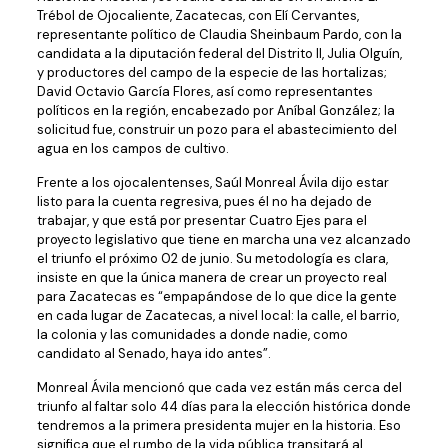
Trébol de Ojocaliente, Zacatecas, con Elí Cervantes,
representante político de Claudia Sheinbaum Pardo, con la
candidata a la diputación federal del Distrito II, Julia Olguín,
y productores del campo de la especie de las hortalizas;
David Octavio García Flores, así como representantes
políticos en la región, encabezado por Aníbal González; la
solicitud fue, construir un pozo para el abastecimiento del
agua en los campos de cultivo.
Frente a los ojocalentenses, Saúl Monreal Ávila dijo estar
listo para la cuenta regresiva, pues él no ha dejado de
trabajar, y que está por presentar Cuatro Ejes para el
proyecto legislativo que tiene en marcha una vez alcanzado
el triunfo el próximo 02 de junio. Su metodología es clara,
insiste en que la única manera de crear un proyecto real
para Zacatecas es “empapándose de lo que dice la gente
en cada lugar de Zacatecas, a nivel local: la calle, el barrio,
la colonia y las comunidades a donde nadie, como
candidato al Senado, haya ido antes”.
Monreal Ávila mencionó que cada vez están más cerca del
triunfo al faltar solo 44 días para la elección histórica donde
tendremos a la primera presidenta mujer en la historia. Eso
significa que el rumbo de la vida pública transitará al