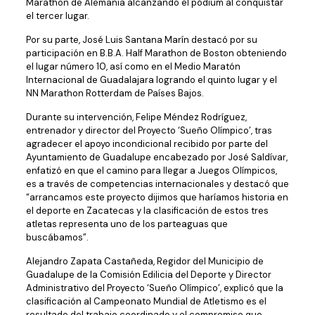
Marathon de Alemania alcanzando el pódium al conquistar
el tercer lugar.
Por su parte, José Luis Santana Marín destacó por su
participación en B.B.A. Half Marathon de Boston obteniendo
el lugar número 10, así como en el Medio Maratón
Internacional de Guadalajara logrando el quinto lugar y el
NN Marathon Rotterdam de Países Bajos.
Durante su intervención, Felipe Méndez Rodríguez,
entrenador y director del Proyecto ‘Sueño Olímpico’, tras
agradecer el apoyo incondicional recibido por parte del
Ayuntamiento de Guadalupe encabezado por José Saldívar,
enfatizó en que el camino para llegar a Juegos Olímpicos,
es a través de competencias internacionales y destacó que
“arrancamos este proyecto dijimos que haríamos historia en
el deporte en Zacatecas y la clasificación de estos tres
atletas representa uno de los parteaguas que
buscábamos”.
Alejandro Zapata Castañeda, Regidor del Municipio de
Guadalupe de la Comisión Edilicia del Deporte y Director
Administrativo del Proyecto ‘Sueño Olímpico’, explicó que la
clasificación al Campeonato Mundial de Atletismo es el
resultado del trabajo coordinado y el compromiso que