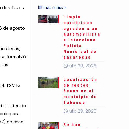
Últimas noticias
o los Tuzos
Limpia
parabrisas
16 de agosto
agreden a un
automovilista
e interviene
Policía
Zacatecas,
Municipal de
 se formalizó
Zacatecas
 las
julio 29, 2026
Localización
4, 15 y 16
de restos
óseos en el
municipio de
Tabasco
xito obtenido
julio 29, 2026
venio para
AZ) en caso
Se han