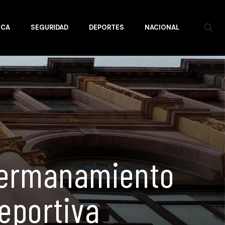
ICA
SEGURIDAD
DEPORTES
NACIONAL
 hermanamiento
eportiva