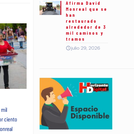
Afirma David
Monreal que se
han
restaurado
alrededor de 3
mil caminos y
tramos
julio 29, 2026
 mil
or ciento
onreal