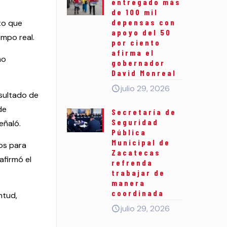
entregado más
de 100 mil
depensas con
to que
apoyo del 50
empo real.
por ciento
afirma el
mo
gobernador
David Monreal
julio 29, 2026
esultado de
de
Secretaría de
Seguridad
eñaló.
Pública
Municipal de
os para
Zacatecas
afirmó el
refrenda
trabajar de
manera
coordinada
ntud,
julio 29, 2026