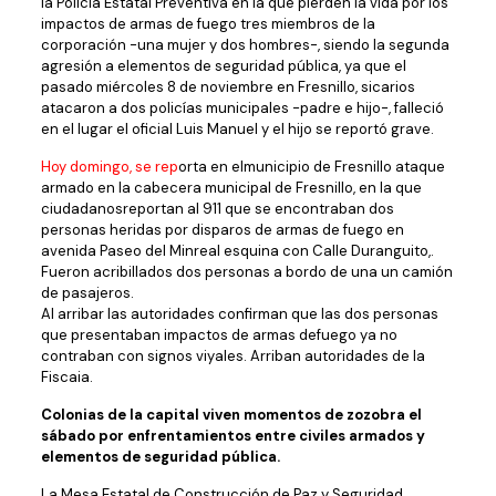
la Policía Estatal Preventiva en la que pierden la vida por los
impactos de armas de fuego tres miembros de la
corporación -una mujer y dos hombres-, siendo la segunda
agresión a elementos de seguridad pública, ya que el
pasado miércoles 8 de noviembre en Fresnillo, sicarios
atacaron a dos policías municipales -padre e hijo-, falleció
en el lugar el oficial Luis Manuel y el hijo se reportó grave.
Hoy domingo, se rep
orta en elmunicipio de Fresnillo ataque
armado en la cabecera municipal de Fresnillo, en la que
ciudadanosreportan al 911 que se encontraban dos
personas heridas por disparos de armas de fuego en
avenida Paseo del Minreal esquina con Calle Duranguito,.
Fueron acribillados dos personas a bordo de una un camión
de pasajeros.
Al arribar las autoridades confirman que las dos personas
que presentaban impactos de armas defuego ya no
contraban con signos viyales. Arriban autoridades de la
Fiscaia.
Colonias de la capital viven momentos de zozobra el
sábado por enfrentamientos entre civiles armados y
elementos de seguridad pública.
La Mesa Estatal de Construcción de Paz y Seguridad