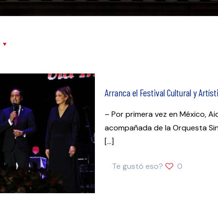
r
Arranca el Festival Cultural y Artís
– Por primera vez en México, A
acompañada de la Orquesta Sin
[…]
Te gustó eso?
0