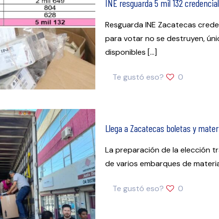
INE resguarda 5 mil 132 credencia
Resguarda INE Zacatecas creden
para votar no se destruyen, ún
disponibles
[…]
Te gustó eso?
0
Llega a Zacatecas boletas y materia
La preparación de la elección t
de varios embarques de materi
Te gustó eso?
0