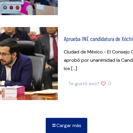
Aprueba INE candidatura de Xóchit
Ciudad de México.- El Consejo Ge
aprobó por unanimidad la Candid
los
[…]
Te gustó eso?
0
Cargar más