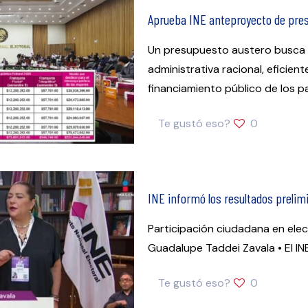
Aprueba INE anteproyecto de pre
Un presupuesto austero busca el
administrativa racional, eficien
financiamiento público de los p
Te gustó eso?
0
INE informó los resultados prelim
Participación ciudadana en elecc
Guadalupe Taddei Zavala • El I
Te gustó eso?
0